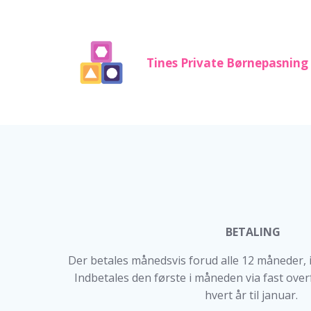
Videre
til
indhold
Tines Private Børnepasning
BETALING
Der betales månedsvis forud alle 12 måneder, i
Indbetales den første i måneden via fast over
hvert år til januar.